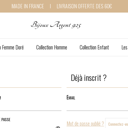
MADE IN FRANCE I LIVRAISON OFFERTE DES 60€
Bijoux Argent 925
on Femme Doré
Collection Homme
Collection Enfant
Les
Déjà inscrit ?
m
Email
 passe
Mot de passe oublié ?
Connectez-v