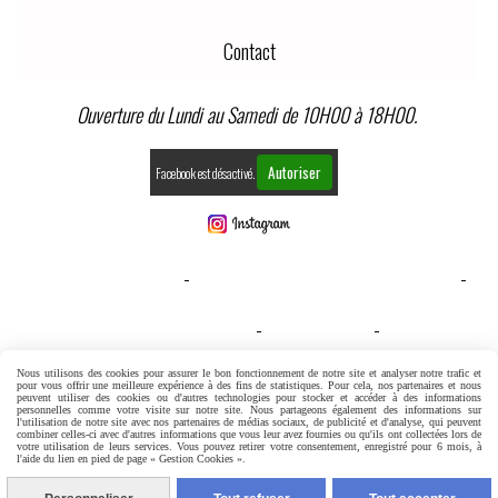
Contact
Ouverture du Lundi au Samedi de 10H00 à 18H00.
Autoriser
Facebook est désactivé.
MENTIONS LÉGALES
CONDITIONS GÉNÉRALES DE VENTE
GESTION COOKIES
MON COMPTE
CONDITIONS GENERALES DE VENTE
Nous utilisons des cookies pour assurer le bon fonctionnement de notre site et analyser notre trafic et
pour vous offrir une meilleure expérience à des fins de statistiques. Pour cela, nos partenaires et nous
peuvent utiliser des cookies ou d'autres technologies pour stocker et accéder à des informations
personnelles comme votre visite sur notre site. Nous partageons également des informations sur
l'utilisation de notre site avec nos partenaires de médias sociaux, de publicité et d'analyse, qui peuvent
combiner celles-ci avec d'autres informations que vous leur avez fournies ou qu'ils ont collectées lors de
votre utilisation de leurs services. Vous pouvez retirer votre consentement, enregistré pour 6 mois, à
l'aide du lien en pied de page « Gestion Cookies ».