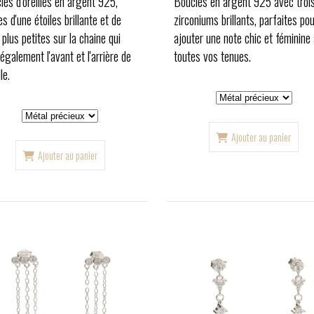
les d'oreilles en argent 925,
Boucles en argent 925 avec troi
s d'une étoiles brillante et de
zirconiums brillants, parfaites po
plus petites sur la chaine qui
ajouter une note chic et féminine 
 également l'avant et l'arrière de
toutes vos tenues.
lle.
Ajouter au panier
Ajouter au panier