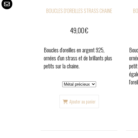
BOUCLES D'OREILLES STRASS CHAINE
BO
49,00
€
Boucles d'oreilles en argent 925,
Bouc
ornées d'un strass et de brillants plus
ornée
petits sur la chaine.
petit
égale
l'orei
Ajouter au panier