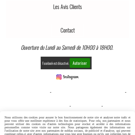
Les Avis Clients
Contact
Ouverture du Lundi au Samedi de 10H00 à 18H00.
Autoriser
Facebook est désactivé.
MENTIONS LÉGALES
CONDITIONS GÉNÉRALES DE VENTE
GESTION COOKIES
MON COMPTE
CONDITIONS GENERALES DE VENTE
Nous utilisons des cookies pour assurer le bon fonctionnement de notre site et analyser notre trafic et
pour vous offrir une meilleure expérience à des fins de statistiques. Pour cela, nos partenaires et nous
peuvent utiliser des cookies ou d'autres technologies pour stocker et accéder à des informations
personnelles comme votre visite sur notre site. Nous partageons également des informations sur
l'utilisation de notre site avec nos partenaires de médias sociaux, de publicité et d'analyse, qui peuvent
combiner celles-ci avec d'autres informations que vous leur avez fournies ou qu'ils ont collectées lors de