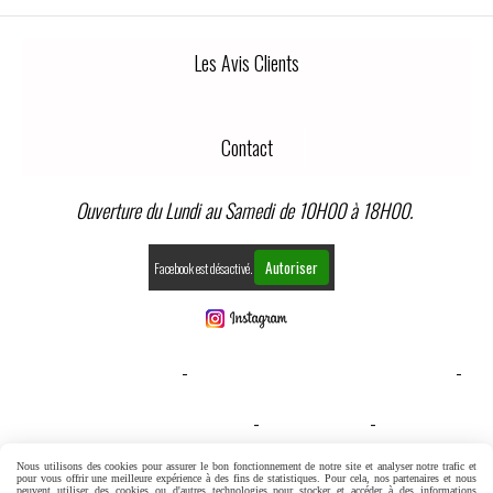
Les Avis Clients
Contact
Ouverture du Lundi au Samedi de 10H00 à 18H00.
Autoriser
Facebook est désactivé.
MENTIONS LÉGALES
CONDITIONS GÉNÉRALES DE VENTE
GESTION COOKIES
MON COMPTE
CONDITIONS GENERALES DE VENTE
Nous utilisons des cookies pour assurer le bon fonctionnement de notre site et analyser notre trafic et
pour vous offrir une meilleure expérience à des fins de statistiques. Pour cela, nos partenaires et nous
peuvent utiliser des cookies ou d'autres technologies pour stocker et accéder à des informations