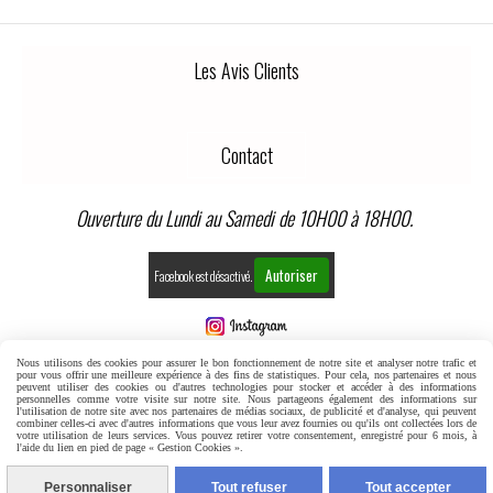
Les Avis Clients
Contact
Ouverture du Lundi au Samedi de 10H00 à 18H00.
Autoriser
Facebook est désactivé.
Nous utilisons des cookies pour assurer le bon fonctionnement de notre site et analyser notre trafic et
MENTIONS LÉGALES
CONDITIONS GÉNÉRALES DE VENTE
pour vous offrir une meilleure expérience à des fins de statistiques. Pour cela, nos partenaires et nous
peuvent utiliser des cookies ou d'autres technologies pour stocker et accéder à des informations
personnelles comme votre visite sur notre site. Nous partageons également des informations sur
l'utilisation de notre site avec nos partenaires de médias sociaux, de publicité et d'analyse, qui peuvent
GESTION COOKIES
MON COMPTE
combiner celles-ci avec d'autres informations que vous leur avez fournies ou qu'ils ont collectées lors de
votre utilisation de leurs services. Vous pouvez retirer votre consentement, enregistré pour 6 mois, à
l'aide du lien en pied de page « Gestion Cookies ».
CONDITIONS GENERALES DE VENTE
Personnaliser
Tout refuser
Tout accepter