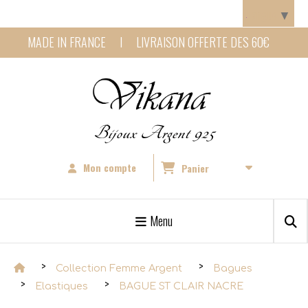
Panneau de gestion des cookies
Langue
▼
MADE IN FRANCE I LIVRAISON OFFERTE DES 60€
Bijoux Argent 925
Mon compte
Panier
Menu
Collection Femme Argent
Bagues
Elastiques
BAGUE ST CLAIR NACRE