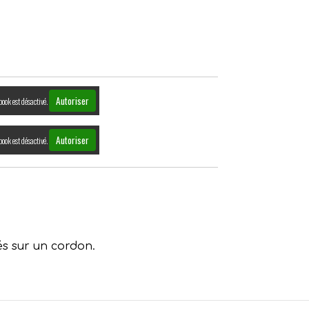
Autoriser
book est désactivé.
Autoriser
book est désactivé.
és sur un cordon.