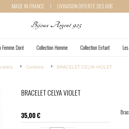
MADE IN FRANCE I LIVRAISON OFFERTE DES 60€
Bijoux Argent 925
on Femme Doré
Collection Homme
Collection Enfant
Les
celets
Cordons
BRACELET CELYA VIOLET
BRACELET CELYA VIOLET
Brac
35,00
€