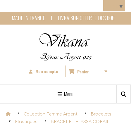
Panneau de gestion des cookies
Langue
▼
MADE IN FRANCE I LIVRAISON OFFERTE DES 60€
Bijoux Argent 925
Mon compte
Panier
Menu
Collection Femme Argent
Bracelets
Elastiques
BRACELET ELYSSA CORAIL