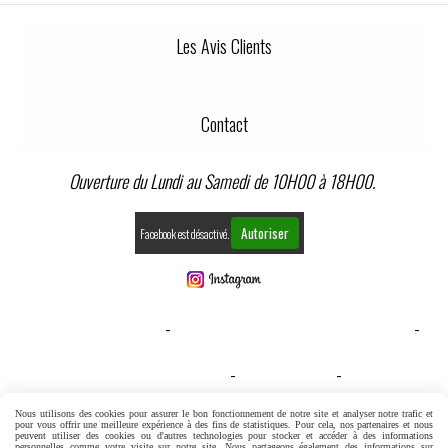
Les Avis Clients
Contact
Ouverture du Lundi au Samedi de 10H00 à 18H00.
Autoriser
Facebook est désactivé.
MENTIONS LÉGALES
CONDITIONS GÉNÉRALES DE VENTE
GESTION COOKIES
MON COMPTE
CONDITIONS GENERALES DE VENTE
Nous utilisons des cookies pour assurer le bon fonctionnement de notre site et analyser notre trafic et
pour vous offrir une meilleure expérience à des fins de statistiques. Pour cela, nos partenaires et nous
peuvent utiliser des cookies ou d'autres technologies pour stocker et accéder à des informations
personnelles comme votre visite sur notre site. Nous partageons également des informations sur