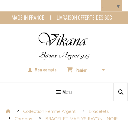
Panneau de gestion des cookies
Langue
▼
MADE IN FRANCE I LIVRAISON OFFERTE DES 60€
Bijoux Argent 925
Mon compte
Panier
Menu
Collection Femme Argent
Bracelets
Cordons
BRACELET MAELYS RAYON - NOIR