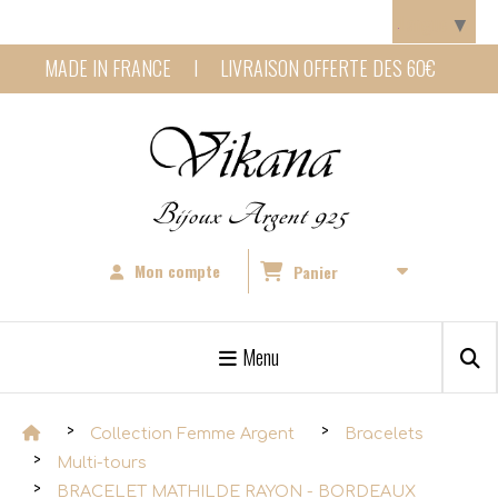
Panneau de gestion des cookies
Langue
▼
MADE IN FRANCE I LIVRAISON OFFERTE DES 60€
Bijoux Argent 925
Mon compte
Panier
Menu
Collection Femme Argent
Bracelets
Multi-tours
BRACELET MATHILDE RAYON - BORDEAUX