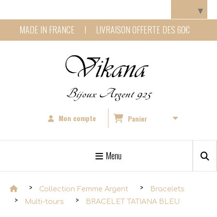
Panneau de gestion des cookies
Langue
▼
MADE IN FRANCE I LIVRAISON OFFERTE DES 60€
Bijoux Argent 925
Mon compte
Panier
Menu
Collection Femme Argent
Bracelets
Multi-tours
BRACELET TATIANA BLEU