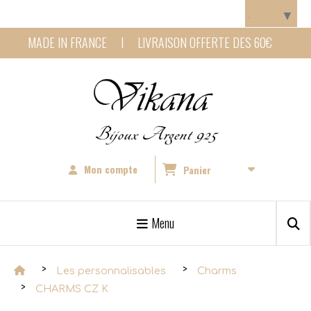
Panneau de gestion des cookies
Langue
▼
MADE IN FRANCE I LIVRAISON OFFERTE DES 60€
Bijoux Argent 925
Mon compte
Panier
Menu
Les personnalisables
Charms
CHARMS CZ K