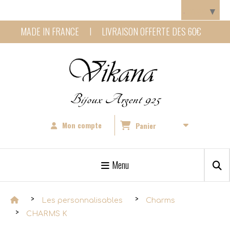
Panneau de gestion des cookies
Langue
▼
MADE IN FRANCE I LIVRAISON OFFERTE DES 60€
Bijoux Argent 925
Mon compte
Panier
Menu
Les personnalisables
Charms
CHARMS K