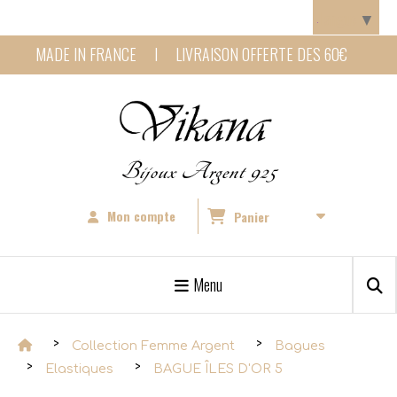
Panneau de gestion des cookies
Langue
▼
MADE IN FRANCE I LIVRAISON OFFERTE DES 60€
Bijoux Argent 925
Mon compte
Panier
Menu
Collection Femme Argent
Bagues
Elastiques
BAGUE ÎLES D'OR 5