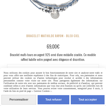
BRACELET MATHILDE RAYON - BLEU CIEL
69,00
€
Bracelet multi-tours en argent 925 orné d'une médaille ciselée. Ce modèle
raffiné habille votre poignet avec élégance et discrétion.
Ajouter au panier
Nous utilisons des cookies pour assurer le bon fonctionnement de notre site et analyser notre trafic et
pour vous offrir une meilleure expérience à des fins de statistiques. Pour cela, nos partenaires et nous
peuvent utiliser des cookies ou d'autres technologies pour stocker et accéder à des informations
personnelles comme votre visite sur notre site. Nous partageons également des informations sur
l'utilisation de notre site avec nos partenaires de médias sociaux, de publicité et d'analyse, qui peuvent
combiner celles-ci avec d'autres informations que vous leur avez fournies ou qu'ils ont collectées lors de
votre utilisation de leurs services. Vous pouvez retirer votre consentement, enregistré pour 6 mois, à
l'aide du lien en pied de page « Gestion Cookies ».
Personnaliser
Tout refuser
Tout accepter