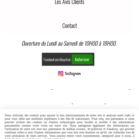
Les Avis Clients
Contact
Ouverture du Lundi au Samedi de 10H00 à 18H00.
Autoriser
Facebook est désactivé.
MENTIONS LÉGALES
CONDITIONS GÉNÉRALES DE VENTE
GESTION COOKIES
MON COMPTE
CONDITIONS GENERALES DE VENTE
Nous utilisons des cookies pour assurer le bon fonctionnement de notre site et analyser notre trafic et
pour vous offrir une meilleure expérience à des fins de statistiques. Pour cela, nos partenaires et nous
peuvent utiliser des cookies ou d'autres technologies pour stocker et accéder à des informations
personnelles comme votre visite sur notre site. Nous partageons également des informations sur
l'utilisation de notre site avec nos partenaires de médias sociaux, de publicité et d'analyse, qui peuvent
combiner celles-ci avec d'autres informations que vous leur avez fournies ou qu'ils ont collectées lors de
votre utilisation de leurs services. Vous pouvez retirer votre consentement, enregistré pour 6 mois, à