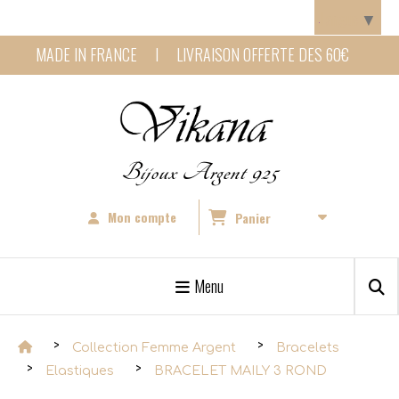
Panneau de gestion des cookies
Langue
▼
MADE IN FRANCE I LIVRAISON OFFERTE DES 60€
Bijoux Argent 925
Mon compte
Panier
Menu
Collection Femme Argent
Bracelets
Elastiques
BRACELET MAILY 3 ROND