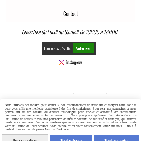
Contact
Ouverture du Lundi au Samedi de 10H00 à 18H00.
Autoriser
Facebook est désactivé.
MENTIONS LÉGALES
CONDITIONS GÉNÉRALES DE VENTE
GESTION COOKIES
MON COMPTE
CONDITIONS GENERALES DE VENTE
Nous utilisons des cookies pour assurer le bon fonctionnement de notre site et analyser notre trafic et
pour vous offrir une meilleure expérience à des fins de statistiques. Pour cela, nos partenaires et nous
peuvent utiliser des cookies ou d'autres technologies pour stocker et accéder à des informations
personnelles comme votre visite sur notre site. Nous partageons également des informations sur
l'utilisation de notre site avec nos partenaires de médias sociaux, de publicité et d'analyse, qui peuvent
combiner celles-ci avec d'autres informations que vous leur avez fournies ou qu'ils ont collectées lors de
votre utilisation de leurs services. Vous pouvez retirer votre consentement, enregistré pour 6 mois, à
l'aide du lien en pied de page « Gestion Cookies ».
Personnaliser
Tout refuser
Tout accepter