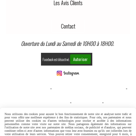
Les Avis Clients
Contact
Ouverture du Lundi au Samedi de 10H00 à 18H00.
Autoriser
Facebook est désactivé.
MENTIONS LÉGALES
CONDITIONS GÉNÉRALES DE VENTE
GESTION COOKIES
MON COMPTE
CONDITIONS GENERALES DE VENTE
Nous utilisons des cookies pour assurer le bon fonctionnement de notre site et analyser notre trafic et
pour vous offrir une meilleure expérience à des fins de statistiques. Pour cela, nos partenaires et nous
peuvent utiliser des cookies ou d'autres technologies pour stocker et accéder à des informations
personnelles comme votre visite sur notre site. Nous partageons également des informations sur
l'utilisation de notre site avec nos partenaires de médias sociaux, de publicité et d'analyse, qui peuvent
combiner celles-ci avec d'autres informations que vous leur avez fournies ou qu'ils ont collectées lors de
votre utilisation de leurs services. Vous pouvez retirer votre consentement, enregistré pour 6 mois, à