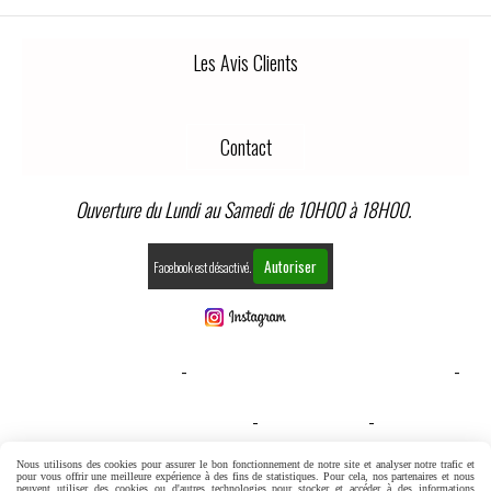
Les Avis Clients
Contact
Ouverture du Lundi au Samedi de 10H00 à 18H00.
Autoriser
Facebook est désactivé.
MENTIONS LÉGALES
CONDITIONS GÉNÉRALES DE VENTE
GESTION COOKIES
MON COMPTE
CONDITIONS GENERALES DE VENTE
Nous utilisons des cookies pour assurer le bon fonctionnement de notre site et analyser notre trafic et
pour vous offrir une meilleure expérience à des fins de statistiques. Pour cela, nos partenaires et nous
peuvent utiliser des cookies ou d'autres technologies pour stocker et accéder à des informations