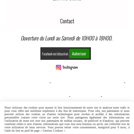
Contact
Ouverture du Lundi au Samedi de 10H00 à 18H00.
Autoriser
Facebook est désactivé.
MENTIONS LÉGALES
CONDITIONS GÉNÉRALES DE VENTE
GESTION COOKIES
MON COMPTE
CONDITIONS GENERALES DE VENTE
Nous utilisons des cookies pour assurer le bon fonctionnement de notre site et analyser notre trafic et
pour vous offrir une meilleure expérience à des fins de statistiques. Pour cela, nos partenaires et nous
peuvent utiliser des cookies ou d'autres technologies pour stocker et accéder à des informations
personnelles comme votre visite sur notre site. Nous partageons également des informations sur
l'utilisation de notre site avec nos partenaires de médias sociaux, de publicité et d'analyse, qui peuvent
combiner celles-ci avec d'autres informations que vous leur avez fournies ou qu'ils ont collectées lors de
votre utilisation de leurs services. Vous pouvez retirer votre consentement, enregistré pour 6 mois, à
l'aide du lien en pied de page « Gestion Cookies ».