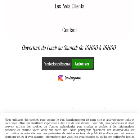
Les Avis Clients
Contact
Ouverture du Lundi au Samedi de 10H00 à 18H00.
Autoriser
Facebook est désactivé.
MENTIONS LÉGALES
CONDITIONS GÉNÉRALES DE VENTE
GESTION COOKIES
MON COMPTE
CONDITIONS GENERALES DE VENTE
Nous utilisons des cookies pour assurer le bon fonctionnement de notre site et analyser notre trafic et
pour vous offrir une meilleure expérience à des fins de statistiques. Pour cela, nos partenaires et nous
peuvent utiliser des cookies ou d'autres technologies pour stocker et accéder à des informations
personnelles comme votre visite sur notre site. Nous partageons également des informations sur
l'utilisation de notre site avec nos partenaires de médias sociaux, de publicité et d'analyse, qui peuvent
combiner celles-ci avec d'autres informations que vous leur avez fournies ou qu'ils ont collectées lors de