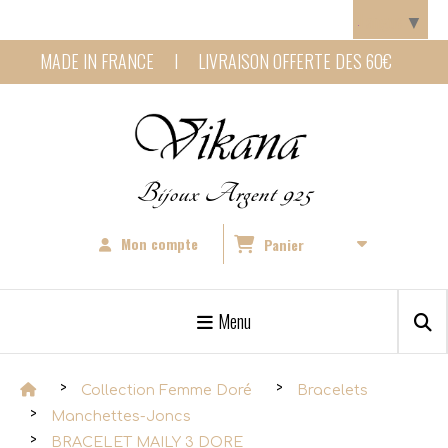
Panneau de gestion des cookies
Langue
▼
MADE IN FRANCE I LIVRAISON OFFERTE DES 60€
Bijoux Argent 925
Mon compte
Panier
Menu
Collection Femme Doré
Bracelets
Manchettes-Joncs
BRACELET MAILY 3 DORE