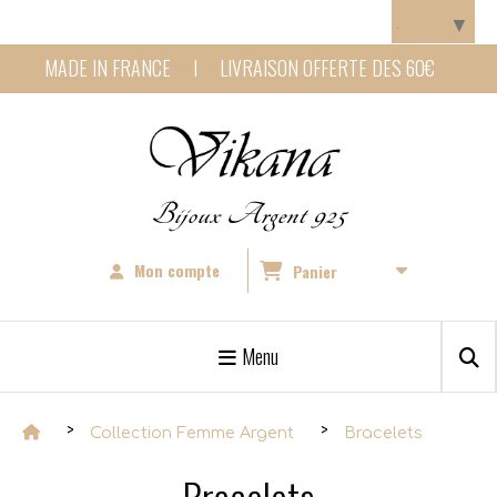
Panneau de gestion des cookies
Langue
▼
MADE IN FRANCE I LIVRAISON OFFERTE DES 60€
Bijoux Argent 925
Mon compte
Panier
Menu
Collection Femme Argent
Bracelets
Bracelets